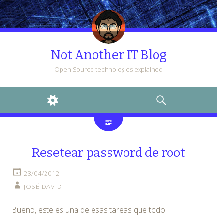
Not Another IT Blog
Open Source technologies explained
WIDGETS
SEARCH
Resetear password de root
23/04/2012
JOSÉ DAVID
Bueno, este es una de esas tareas que todo