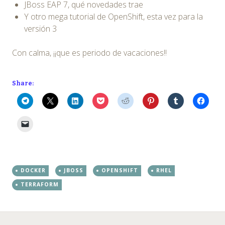
JBoss EAP 7, qué novedades trae
Y otro mega tutorial de OpenShift, esta vez para la
versión 3
Con calma, ¡¡que es periodo de vacaciones!!
Share:
DOCKER
JBOSS
OPENSHIFT
RHEL
TERRAFORM
Posts
←