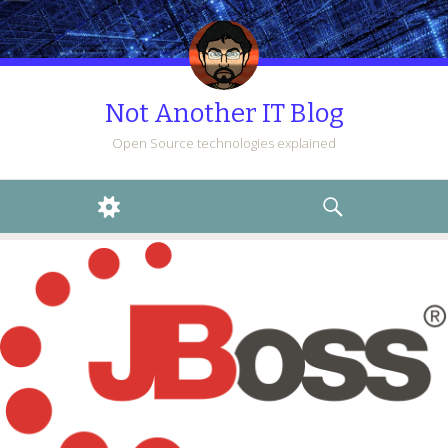
Not Another IT Blog
Open Source technologies explained
WIDGETS
SEARCH